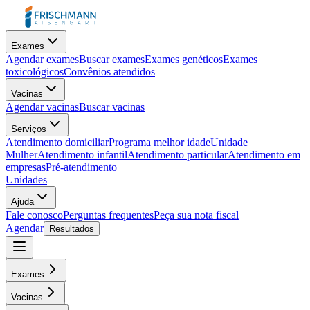
Exames
Agendar exames
Buscar exames
Exames genéticos
Exames
toxicológicos
Convênios atendidos
Vacinas
Agendar vacinas
Buscar vacinas
Serviços
Atendimento domiciliar
Programa melhor idade
Unidade
Mulher
Atendimento infantil
Atendimento particular
Atendimento em
empresas
Pré-atendimento
Unidades
Ajuda
Fale conosco
Perguntas frequentes
Peça sua nota fiscal
Agendar
Resultados
Exames
Vacinas