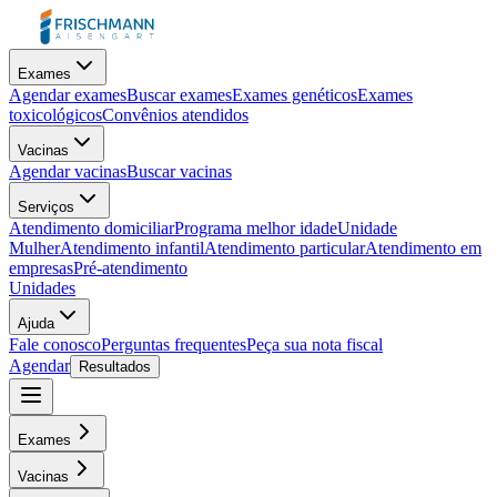
Exames
Agendar exames
Buscar exames
Exames genéticos
Exames
toxicológicos
Convênios atendidos
Vacinas
Agendar vacinas
Buscar vacinas
Serviços
Atendimento domiciliar
Programa melhor idade
Unidade
Mulher
Atendimento infantil
Atendimento particular
Atendimento em
empresas
Pré-atendimento
Unidades
Ajuda
Fale conosco
Perguntas frequentes
Peça sua nota fiscal
Agendar
Resultados
Exames
Vacinas