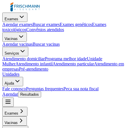
Exames
Agendar exames
Buscar exames
Exames genéticos
Exames
toxicológicos
Convênios atendidos
Vacinas
Agendar vacinas
Buscar vacinas
Serviços
Atendimento domiciliar
Programa melhor idade
Unidade
Mulher
Atendimento infantil
Atendimento particular
Atendimento em
empresas
Pré-atendimento
Unidades
Ajuda
Fale conosco
Perguntas frequentes
Peça sua nota fiscal
Agendar
Resultados
Exames
Vacinas