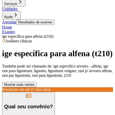
Serviços
Unidades
Ajuda
Agendar
Resultados de exames
Home
Exames
ige específica para alfena (t210)
Análises clínicas
ige específica para alfena (t210)
Também pode ser chamado de:
ige especifico arvores - alfena, ige
rast para ligustrum, ligustro, ligustrum vulgare, rast p/ arvores alfena,
rast par ligustrum, rast para ligustrum, t210
Mostrar mais nomes
Resultado em até
11 dias úteis
Qual seu convênio?