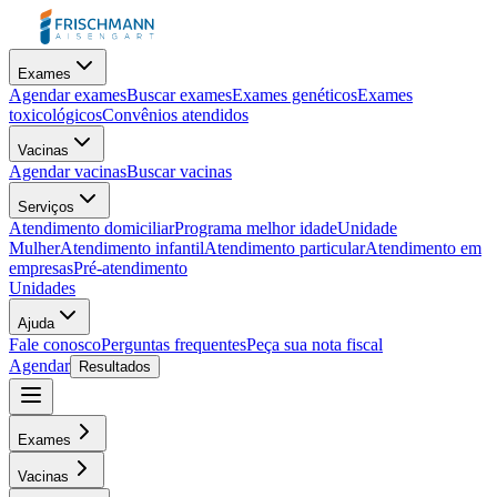
Exames
Agendar exames
Buscar exames
Exames genéticos
Exames
toxicológicos
Convênios atendidos
Vacinas
Agendar vacinas
Buscar vacinas
Serviços
Atendimento domiciliar
Programa melhor idade
Unidade
Mulher
Atendimento infantil
Atendimento particular
Atendimento em
empresas
Pré-atendimento
Unidades
Ajuda
Fale conosco
Perguntas frequentes
Peça sua nota fiscal
Agendar
Resultados
Exames
Vacinas