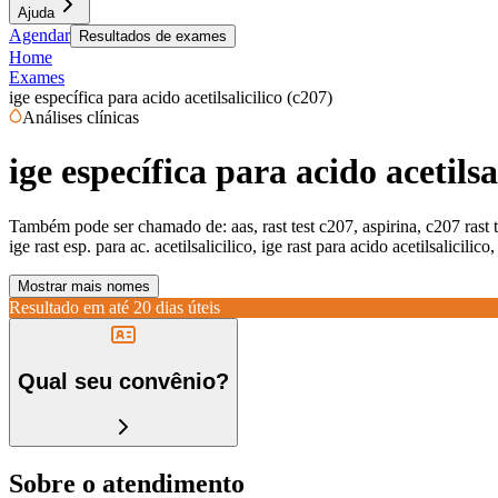
Ajuda
Agendar
Resultados de exames
Home
Exames
ige específica para acido acetilsalicilico (c207)
Análises clínicas
ige específica para acido acetilsa
Também pode ser chamado de:
aas, rast test c207, aspirina, c207 rast 
ige rast esp. para ac. acetilsalicilico, ige rast para acido acetilsalicilico,
Mostrar mais nomes
Resultado em até
20 dias úteis
Qual seu convênio?
Sobre o atendimento