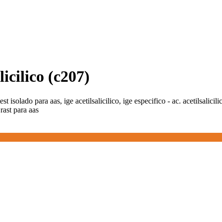
licilico (c207)
test isolado para aas, ige acetilsalicilico, ige especifico - ac. acetilsalici
 rast para aas