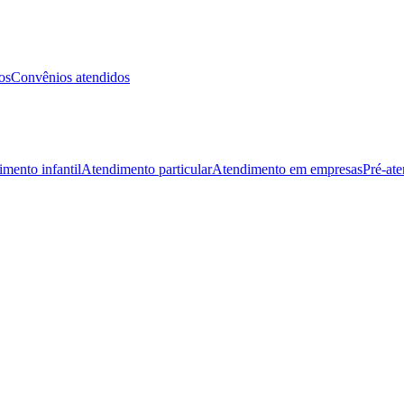
os
Convênios atendidos
mento infantil
Atendimento particular
Atendimento em empresas
Pré-at