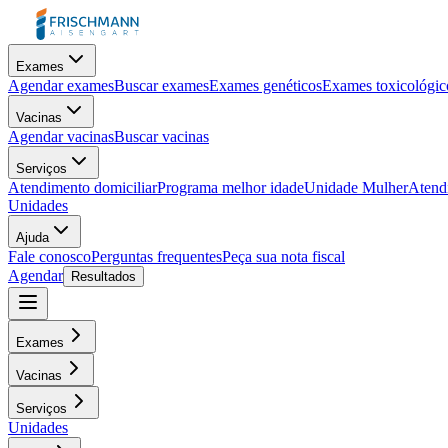
Exames
Agendar exames
Buscar exames
Exames genéticos
Exames toxicológic
Vacinas
Agendar vacinas
Buscar vacinas
Serviços
Atendimento domiciliar
Programa melhor idade
Unidade Mulher
Atendi
Unidades
Ajuda
Fale conosco
Perguntas frequentes
Peça sua nota fiscal
Agendar
Resultados
Exames
Vacinas
Serviços
Unidades