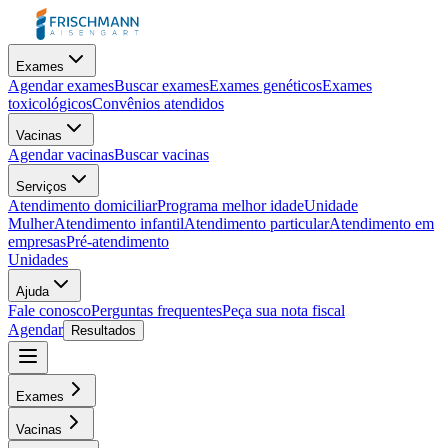
Exames
Agendar exames
Buscar exames
Exames genéticos
Exames
toxicológicos
Convênios atendidos
Vacinas
Agendar vacinas
Buscar vacinas
Serviços
Atendimento domiciliar
Programa melhor idade
Unidade
Mulher
Atendimento infantil
Atendimento particular
Atendimento em
empresas
Pré-atendimento
Unidades
Ajuda
Fale conosco
Perguntas frequentes
Peça sua nota fiscal
Agendar
Resultados
Exames
Vacinas