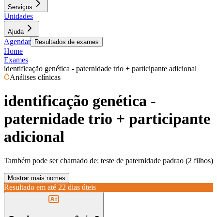
Serviços
Unidades
Ajuda
Agendar
Resultados de exames
Home
Exames
identificação genética - paternidade trio + participante adicional
Análises clínicas
identificação genética -
paternidade trio + participante
adicional
Também pode ser chamado de:
teste de paternidade padrao (2 filhos)
Mostrar mais nomes
Resultado em até
22 dias úteis