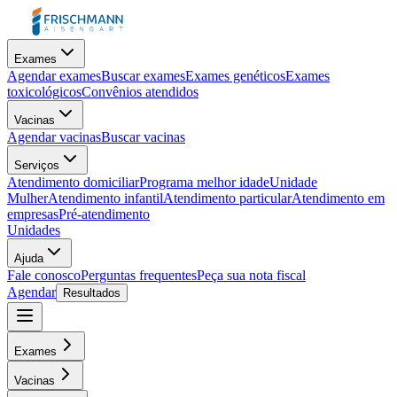
Exames
Agendar exames
Buscar exames
Exames genéticos
Exames
toxicológicos
Convênios atendidos
Vacinas
Agendar vacinas
Buscar vacinas
Serviços
Atendimento domiciliar
Programa melhor idade
Unidade
Mulher
Atendimento infantil
Atendimento particular
Atendimento em
empresas
Pré-atendimento
Unidades
Ajuda
Fale conosco
Perguntas frequentes
Peça sua nota fiscal
Agendar
Resultados
Exames
Vacinas