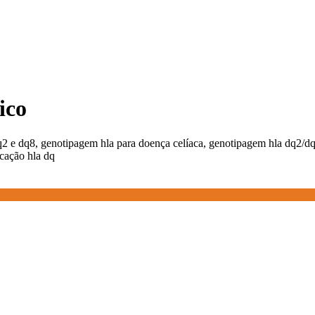
ico
q2 e dq8, genotipagem hla para doença celíaca, genotipagem hla dq2/dq
icação hla dq