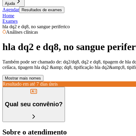
Ajuda
Agendar
Resultados de exames
Home
Exames
hla dq2 e dq8, no sangue periferico
Análises clínicas
hla dq2 e dq8, no sangue perifer
Também pode ser chamado de:
dq2/dq8, dq2 e dq8, tipagem de hla d
celíaca, tipagem hla dq2 &amp; dq8, tipificação hla dq2&amp;8, tipif
Mostrar mais nomes
Resultado em até
7 dias úteis
Qual seu convênio?
Sobre o atendimento