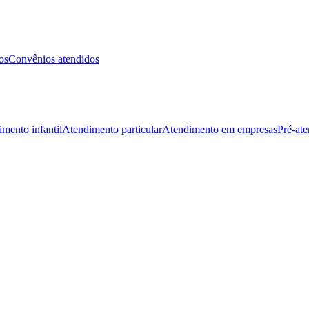
os
Convênios atendidos
mento infantil
Atendimento particular
Atendimento em empresas
Pré-at