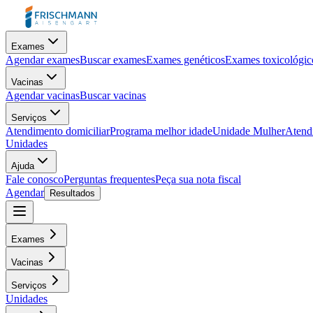
Exames
Agendar exames
Buscar exames
Exames genéticos
Exames toxicológic
Vacinas
Agendar vacinas
Buscar vacinas
Serviços
Atendimento domiciliar
Programa melhor idade
Unidade Mulher
Atendi
Unidades
Ajuda
Fale conosco
Perguntas frequentes
Peça sua nota fiscal
Agendar
Resultados
Exames
Vacinas
Serviços
Unidades