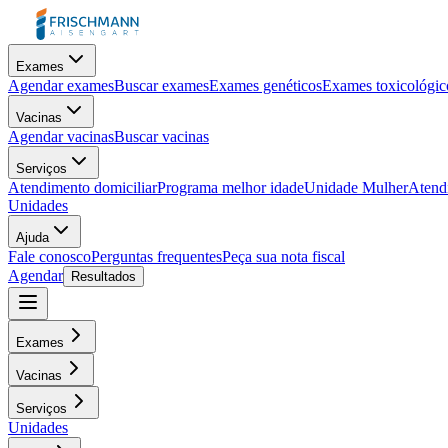
Exames
Agendar exames
Buscar exames
Exames genéticos
Exames toxicológic
Vacinas
Agendar vacinas
Buscar vacinas
Serviços
Atendimento domiciliar
Programa melhor idade
Unidade Mulher
Atendi
Unidades
Ajuda
Fale conosco
Perguntas frequentes
Peça sua nota fiscal
Agendar
Resultados
Exames
Vacinas
Serviços
Unidades