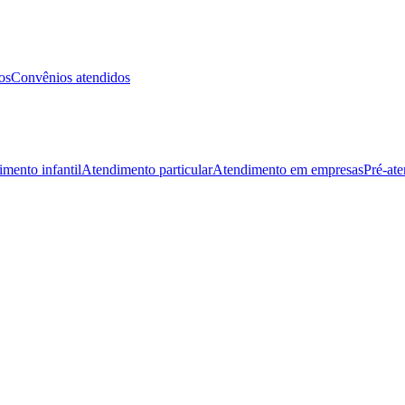
os
Convênios atendidos
mento infantil
Atendimento particular
Atendimento em empresas
Pré-at