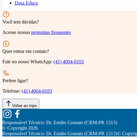
Dasa Educa
Você tem dúvidas?
Acesse nossas
perguntas frequentes
Quer entrar em contato?
Fale no nosso WhatsApp:
(41) 4004-0103
Prefere ligar?
Telefone:
(41) 4004-0103
Voltar ao topo
Responsável Técnico:
Dr. Emilio Granato (CRM-PR 1313)
© Copyright
2026
Responsável Técnico:
Dr. Emilio Granato (CRM-PR 1313)
© Copyri