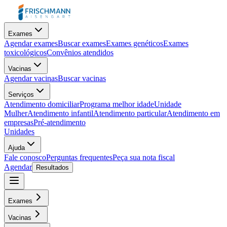
Exames
Agendar exames
Buscar exames
Exames genéticos
Exames
toxicológicos
Convênios atendidos
Vacinas
Agendar vacinas
Buscar vacinas
Serviços
Atendimento domiciliar
Programa melhor idade
Unidade
Mulher
Atendimento infantil
Atendimento particular
Atendimento em
empresas
Pré-atendimento
Unidades
Ajuda
Fale conosco
Perguntas frequentes
Peça sua nota fiscal
Agendar
Resultados
Exames
Vacinas