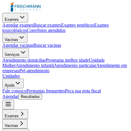
Exames
Agendar exames
Buscar exames
Exames genéticos
Exames
toxicológicos
Convênios atendidos
Vacinas
Agendar vacinas
Buscar vacinas
Serviços
Atendimento domiciliar
Programa melhor idade
Unidade
Mulher
Atendimento infantil
Atendimento particular
Atendimento em
empresas
Pré-atendimento
Unidades
Ajuda
Fale conosco
Perguntas frequentes
Peça sua nota fiscal
Agendar
Resultados
Exames
Vacinas