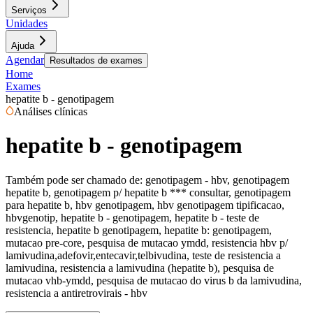
Serviços
Unidades
Ajuda
Agendar
Resultados de exames
Home
Exames
hepatite b - genotipagem
Análises clínicas
hepatite b - genotipagem
Também pode ser chamado de:
genotipagem - hbv, genotipagem
hepatite b, genotipagem p/ hepatite b *** consultar, genotipagem
para hepatite b, hbv genotipagem, hbv genotipagem tipificacao,
hbvgenotip, hepatite b - genotipagem, hepatite b - teste de
resistencia, hepatite b genotipagem, hepatite b: genotipagem,
mutacao pre-core, pesquisa de mutacao ymdd, resistencia hbv p/
lamivudina,adefovir,entecavir,telbivudina, teste de resistencia a
lamivudina, resistencia a lamivudina (hepatite b), pesquisa de
mutacao vhb-ymdd, pesquisa de mutacao do virus b da lamivudina,
resistencia a antiretrovirais - hbv