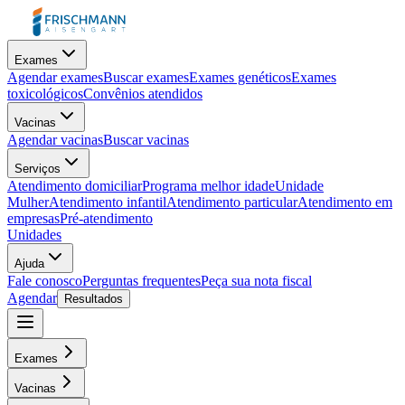
Exames
Agendar exames
Buscar exames
Exames genéticos
Exames
toxicológicos
Convênios atendidos
Vacinas
Agendar vacinas
Buscar vacinas
Serviços
Atendimento domiciliar
Programa melhor idade
Unidade
Mulher
Atendimento infantil
Atendimento particular
Atendimento em
empresas
Pré-atendimento
Unidades
Ajuda
Fale conosco
Perguntas frequentes
Peça sua nota fiscal
Agendar
Resultados
Exames
Vacinas