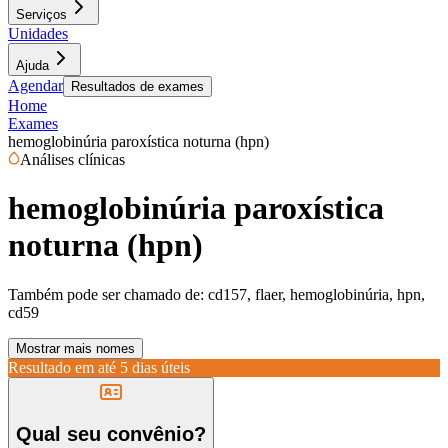
Serviços
Unidades
Ajuda
Agendar
Resultados de exames
Home
Exames
hemoglobinúria paroxística noturna (hpn)
Análises clínicas
hemoglobinúria paroxística
noturna (hpn)
Também pode ser chamado de:
cd157, flaer, hemoglobinúria, hpn,
cd59
Mostrar mais nomes
Resultado em até
5 dias úteis
Qual seu convênio?