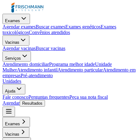
Exames
Agendar exames
Buscar exames
Exames genéticos
Exames
toxicológicos
Convênios atendidos
Vacinas
Agendar vacinas
Buscar vacinas
Serviços
Atendimento domiciliar
Programa melhor idade
Unidade
Mulher
Atendimento infantil
Atendimento particular
Atendimento em
empresas
Pré-atendimento
Unidades
Ajuda
Fale conosco
Perguntas frequentes
Peça sua nota fiscal
Agendar
Resultados
Exames
Vacinas