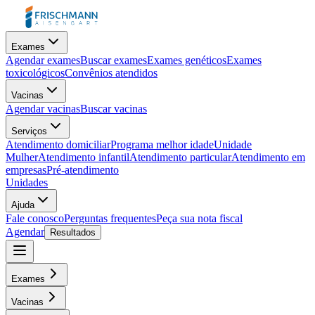
Exames
Agendar exames
Buscar exames
Exames genéticos
Exames
toxicológicos
Convênios atendidos
Vacinas
Agendar vacinas
Buscar vacinas
Serviços
Atendimento domiciliar
Programa melhor idade
Unidade
Mulher
Atendimento infantil
Atendimento particular
Atendimento em
empresas
Pré-atendimento
Unidades
Ajuda
Fale conosco
Perguntas frequentes
Peça sua nota fiscal
Agendar
Resultados
Exames
Vacinas