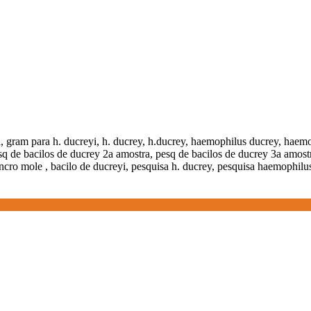
a, gram para h. ducreyi, h. ducrey, h.ducrey, haemophilus ducrey, hae
q de bacilos de ducrey 2a amostra, pesq de bacilos de ducrey 3a amostr
ncro mole , bacilo de ducreyi, pesquisa h. ducrey, pesquisa haemophil