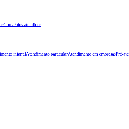
os
Convênios atendidos
mento infantil
Atendimento particular
Atendimento em empresas
Pré-at