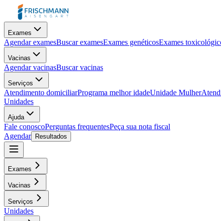
Exames
Agendar exames
Buscar exames
Exames genéticos
Exames toxicológic
Vacinas
Agendar vacinas
Buscar vacinas
Serviços
Atendimento domiciliar
Programa melhor idade
Unidade Mulher
Atendi
Unidades
Ajuda
Fale conosco
Perguntas frequentes
Peça sua nota fiscal
Agendar
Resultados
Exames
Vacinas
Serviços
Unidades