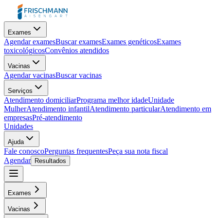
Exames
Agendar exames
Buscar exames
Exames genéticos
Exames
toxicológicos
Convênios atendidos
Vacinas
Agendar vacinas
Buscar vacinas
Serviços
Atendimento domiciliar
Programa melhor idade
Unidade
Mulher
Atendimento infantil
Atendimento particular
Atendimento em
empresas
Pré-atendimento
Unidades
Ajuda
Fale conosco
Perguntas frequentes
Peça sua nota fiscal
Agendar
Resultados
Exames
Vacinas