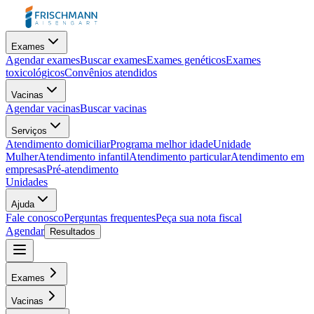
Exames
Agendar exames
Buscar exames
Exames genéticos
Exames
toxicológicos
Convênios atendidos
Vacinas
Agendar vacinas
Buscar vacinas
Serviços
Atendimento domiciliar
Programa melhor idade
Unidade
Mulher
Atendimento infantil
Atendimento particular
Atendimento em
empresas
Pré-atendimento
Unidades
Ajuda
Fale conosco
Perguntas frequentes
Peça sua nota fiscal
Agendar
Resultados
Exames
Vacinas