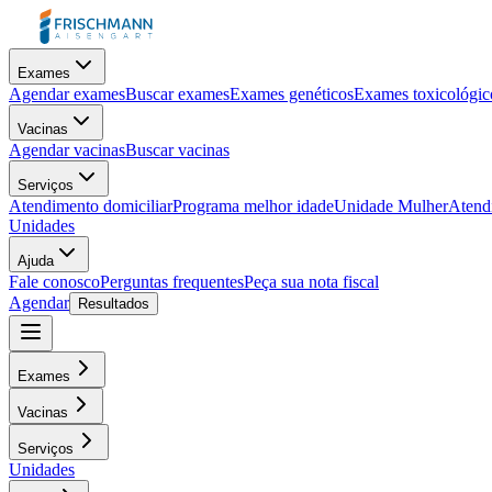
Exames
Agendar exames
Buscar exames
Exames genéticos
Exames toxicológic
Vacinas
Agendar vacinas
Buscar vacinas
Serviços
Atendimento domiciliar
Programa melhor idade
Unidade Mulher
Atendi
Unidades
Ajuda
Fale conosco
Perguntas frequentes
Peça sua nota fiscal
Agendar
Resultados
Exames
Vacinas
Serviços
Unidades