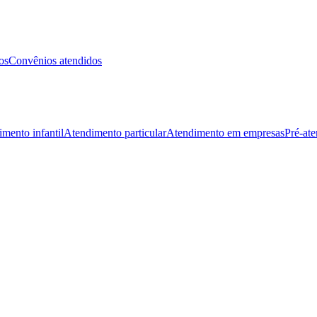
os
Convênios atendidos
mento infantil
Atendimento particular
Atendimento em empresas
Pré-at