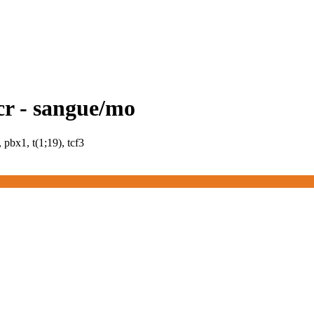
pcr - sangue/mo
 pbx1, t(1;19), tcf3