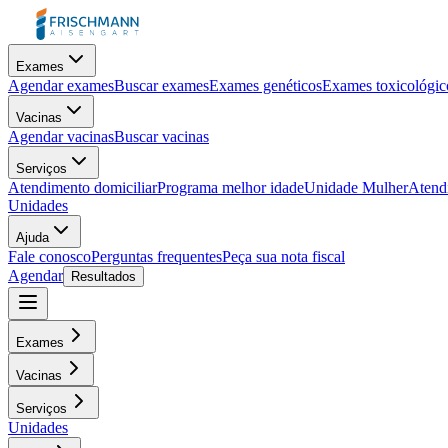
Exames
Agendar exames
Buscar exames
Exames genéticos
Exames toxicológic
Vacinas
Agendar vacinas
Buscar vacinas
Serviços
Atendimento domiciliar
Programa melhor idade
Unidade Mulher
Atendi
Unidades
Ajuda
Fale conosco
Perguntas frequentes
Peça sua nota fiscal
Agendar
Resultados
Exames
Vacinas
Serviços
Unidades