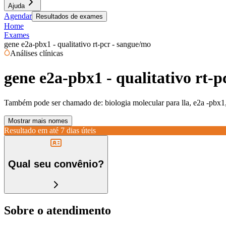
Ajuda
Agendar
Resultados de exames
Home
Exames
gene e2a-pbx1 - qualitativo rt-pcr - sangue/mo
Análises clínicas
gene e2a-pbx1 - qualitativo rt-
Também pode ser chamado de:
biologia molecular para lla, e2a -pbx1,
Mostrar mais nomes
Resultado em até
7 dias úteis
Qual seu convênio?
Sobre o atendimento