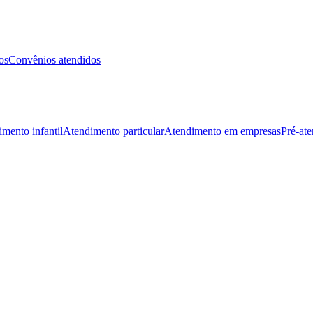
os
Convênios atendidos
mento infantil
Atendimento particular
Atendimento em empresas
Pré-at