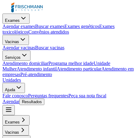
Exames
Agendar exames
Buscar exames
Exames genéticos
Exames
toxicológicos
Convênios atendidos
Vacinas
Agendar vacinas
Buscar vacinas
Serviços
Atendimento domiciliar
Programa melhor idade
Unidade
Mulher
Atendimento infantil
Atendimento particular
Atendimento em
empresas
Pré-atendimento
Unidades
Ajuda
Fale conosco
Perguntas frequentes
Peça sua nota fiscal
Agendar
Resultados
Exames
Vacinas