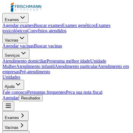
Exames
Agendar exames
Buscar exames
Exames genéticos
Exames
toxicológicos
Convênios atendidos
Vacinas
Agendar vacinas
Buscar vacinas
Serviços
Atendimento domiciliar
Programa melhor idade
Unidade
Mulher
Atendimento infantil
Atendimento particular
Atendimento em
empresas
Pré-atendimento
Unidades
Ajuda
Fale conosco
Perguntas frequentes
Peça sua nota fiscal
Agendar
Resultados
Exames
Vacinas