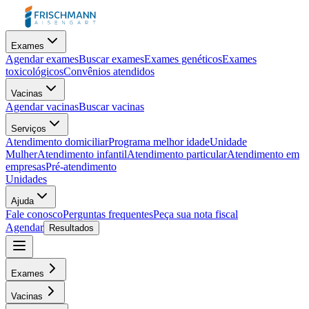
Exames
Agendar exames
Buscar exames
Exames genéticos
Exames
toxicológicos
Convênios atendidos
Vacinas
Agendar vacinas
Buscar vacinas
Serviços
Atendimento domiciliar
Programa melhor idade
Unidade
Mulher
Atendimento infantil
Atendimento particular
Atendimento em
empresas
Pré-atendimento
Unidades
Ajuda
Fale conosco
Perguntas frequentes
Peça sua nota fiscal
Agendar
Resultados
Exames
Vacinas