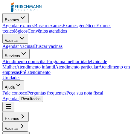
Exames
Agendar exames
Buscar exames
Exames genéticos
Exames
toxicológicos
Convênios atendidos
Vacinas
Agendar vacinas
Buscar vacinas
Serviços
Atendimento domiciliar
Programa melhor idade
Unidade
Mulher
Atendimento infantil
Atendimento particular
Atendimento em
empresas
Pré-atendimento
Unidades
Ajuda
Fale conosco
Perguntas frequentes
Peça sua nota fiscal
Agendar
Resultados
Exames
Vacinas