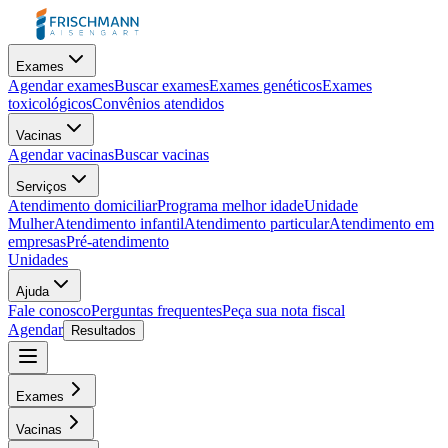
Exames
Agendar exames
Buscar exames
Exames genéticos
Exames
toxicológicos
Convênios atendidos
Vacinas
Agendar vacinas
Buscar vacinas
Serviços
Atendimento domiciliar
Programa melhor idade
Unidade
Mulher
Atendimento infantil
Atendimento particular
Atendimento em
empresas
Pré-atendimento
Unidades
Ajuda
Fale conosco
Perguntas frequentes
Peça sua nota fiscal
Agendar
Resultados
Exames
Vacinas