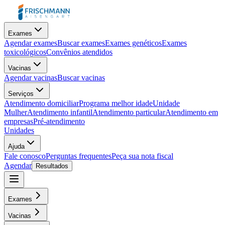
Exames
Agendar exames
Buscar exames
Exames genéticos
Exames
toxicológicos
Convênios atendidos
Vacinas
Agendar vacinas
Buscar vacinas
Serviços
Atendimento domiciliar
Programa melhor idade
Unidade
Mulher
Atendimento infantil
Atendimento particular
Atendimento em
empresas
Pré-atendimento
Unidades
Ajuda
Fale conosco
Perguntas frequentes
Peça sua nota fiscal
Agendar
Resultados
Exames
Vacinas