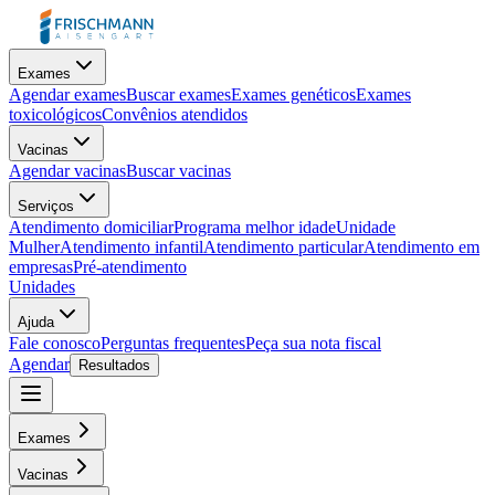
Exames
Agendar exames
Buscar exames
Exames genéticos
Exames
toxicológicos
Convênios atendidos
Vacinas
Agendar vacinas
Buscar vacinas
Serviços
Atendimento domiciliar
Programa melhor idade
Unidade
Mulher
Atendimento infantil
Atendimento particular
Atendimento em
empresas
Pré-atendimento
Unidades
Ajuda
Fale conosco
Perguntas frequentes
Peça sua nota fiscal
Agendar
Resultados
Exames
Vacinas