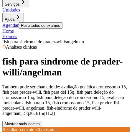
Serviços
Unidades
Ajuda
Agendar
Resultados de exames
Home
Exames
fish para síndrome de prader-willi/angelman
Análises clínicas
fish para síndrome de prader-
willi/angelman
Também pode ser chamado de:
avaliação genética cromossomo 15,
fish para prader-willi, fish para del 15q, fish para deleção do
cromossomo 15q, fish para deleção do cromossomo 15, avaliação
molecular - fish para o 15, fish cromossomo 15, fish prader, fish
prader-willi, angelman, fish-sindrome de prader willi-
angelman[15q26.3/15q11.2]
Mostrar mais nomes
Resultado em até
30 dias úteis