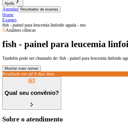
Ajuda
Agendar
Resultados de exames
Home
Exames
fish - painel para leucemia linfoide aguda - mo
Análises clínicas
fish - painel para leucemia linf
Também pode ser chamado de:
fish - painel para leucemia linfoide agu
Mostrar mais nomes
Resultado em até
9 dias úteis
Qual seu convênio?
Sobre o atendimento