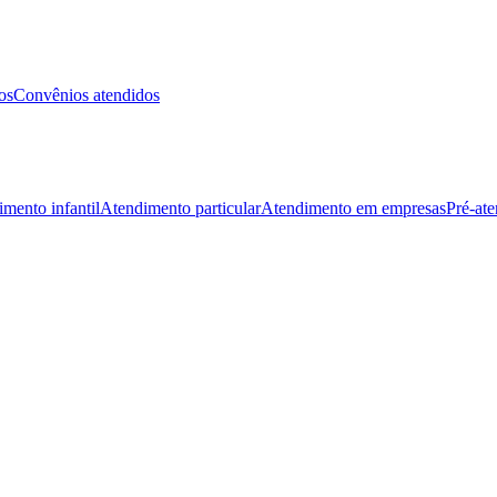
os
Convênios atendidos
mento infantil
Atendimento particular
Atendimento em empresas
Pré-at