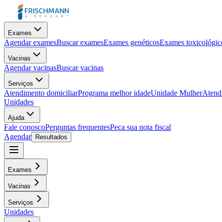
Exames
Agendar exames
Buscar exames
Exames genéticos
Exames toxicológic
Vacinas
Agendar vacinas
Buscar vacinas
Serviços
Atendimento domiciliar
Programa melhor idade
Unidade Mulher
Atendi
Unidades
Ajuda
Fale conosco
Perguntas frequentes
Peça sua nota fiscal
Agendar
Resultados
Exames
Vacinas
Serviços
Unidades