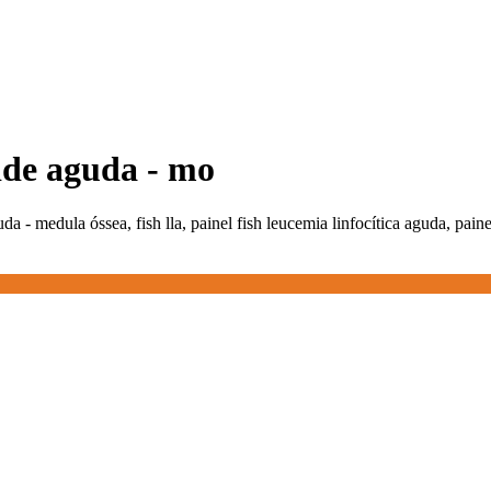
oide aguda - mo
da - medula óssea, fish lla, painel fish leucemia linfocítica aguda, painel