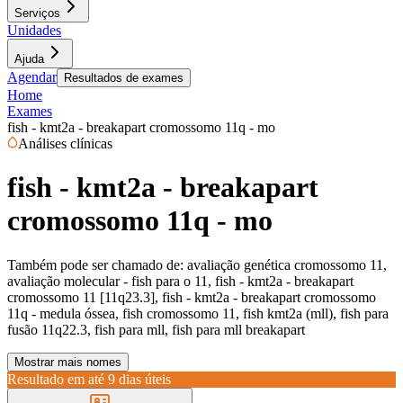
Serviços
Unidades
Ajuda
Agendar
Resultados de exames
Home
Exames
fish - kmt2a - breakapart cromossomo 11q - mo
Análises clínicas
fish - kmt2a - breakapart
cromossomo 11q - mo
Também pode ser chamado de:
avaliação genética cromossomo 11,
avaliação molecular - fish para o 11, fish - kmt2a - breakapart
cromossomo 11 [11q23.3], fish - kmt2a - breakapart cromossomo
11q - medula óssea, fish cromossomo 11, fish kmt2a (mll), fish para
fusão 11q22.3, fish para mll, fish para mll breakapart
Mostrar mais nomes
Resultado em até
9 dias úteis