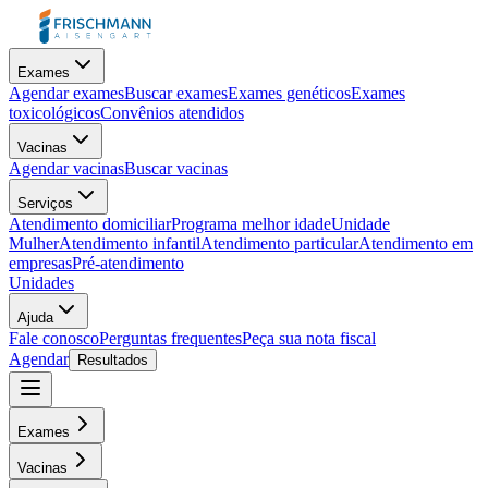
Exames
Agendar exames
Buscar exames
Exames genéticos
Exames
toxicológicos
Convênios atendidos
Vacinas
Agendar vacinas
Buscar vacinas
Serviços
Atendimento domiciliar
Programa melhor idade
Unidade
Mulher
Atendimento infantil
Atendimento particular
Atendimento em
empresas
Pré-atendimento
Unidades
Ajuda
Fale conosco
Perguntas frequentes
Peça sua nota fiscal
Agendar
Resultados
Exames
Vacinas