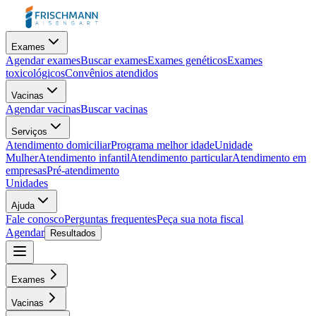
Exames
Agendar exames
Buscar exames
Exames genéticos
Exames
toxicológicos
Convênios atendidos
Vacinas
Agendar vacinas
Buscar vacinas
Serviços
Atendimento domiciliar
Programa melhor idade
Unidade
Mulher
Atendimento infantil
Atendimento particular
Atendimento em
empresas
Pré-atendimento
Unidades
Ajuda
Fale conosco
Perguntas frequentes
Peça sua nota fiscal
Agendar
Resultados
Exames
Vacinas