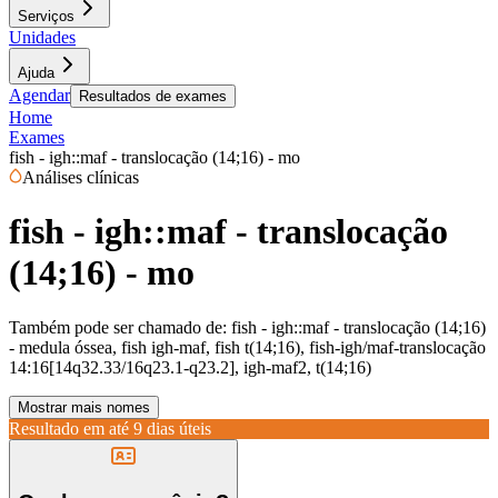
Serviços
Unidades
Ajuda
Agendar
Resultados de exames
Home
Exames
fish - igh::maf - translocação (14;16) - mo
Análises clínicas
fish - igh::maf - translocação
(14;16) - mo
Também pode ser chamado de:
fish - igh::maf - translocação (14;16)
- medula óssea, fish igh-maf, fish t(14;16), fish-igh/maf-translocação
14:16[14q32.33/16q23.1-q23.2], igh-maf2, t(14;16)
Mostrar mais nomes
Resultado em até
9 dias úteis