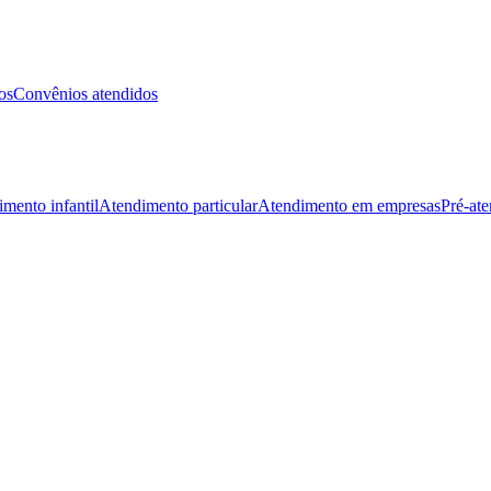
os
Convênios atendidos
mento infantil
Atendimento particular
Atendimento em empresas
Pré-at