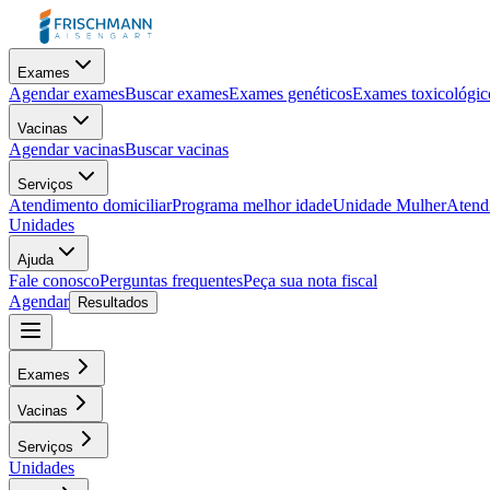
Exames
Agendar exames
Buscar exames
Exames genéticos
Exames toxicológic
Vacinas
Agendar vacinas
Buscar vacinas
Serviços
Atendimento domiciliar
Programa melhor idade
Unidade Mulher
Atendi
Unidades
Ajuda
Fale conosco
Perguntas frequentes
Peça sua nota fiscal
Agendar
Resultados
Exames
Vacinas
Serviços
Unidades