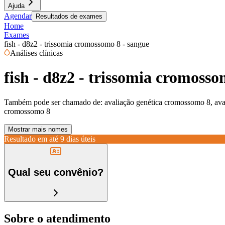
Ajuda
Agendar
Resultados de exames
Home
Exames
fish - d8z2 - trissomia cromossomo 8 - sangue
Análises clínicas
fish - d8z2 - trissomia cromosso
Também pode ser chamado de:
avaliação genética cromossomo 8, avali
cromossomo 8
Mostrar mais nomes
Resultado em até
9 dias úteis
Qual seu convênio?
Sobre o atendimento