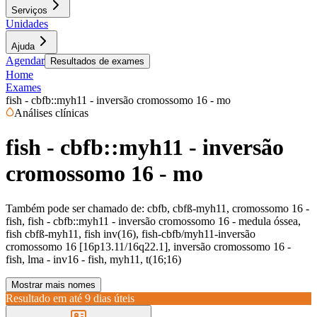
Serviços
Unidades
Ajuda
Agendar
Resultados de exames
Home
Exames
fish - cbfb::myh11 - inversão cromossomo 16 - mo
Análises clínicas
fish - cbfb::myh11 - inversão
cromossomo 16 - mo
Também pode ser chamado de:
cbfb, cbfß-myh11, cromossomo 16 -
fish, fish - cbfb::myh11 - inversão cromossomo 16 - medula óssea,
fish cbfß-myh11, fish inv(16), fish-cbfb/myh11-inversão
cromossomo 16 [16p13.11/16q22.1], inversão cromossomo 16 -
fish, lma - inv16 - fish, myh11, t(16;16)
Mostrar mais nomes
Resultado em até
9 dias úteis