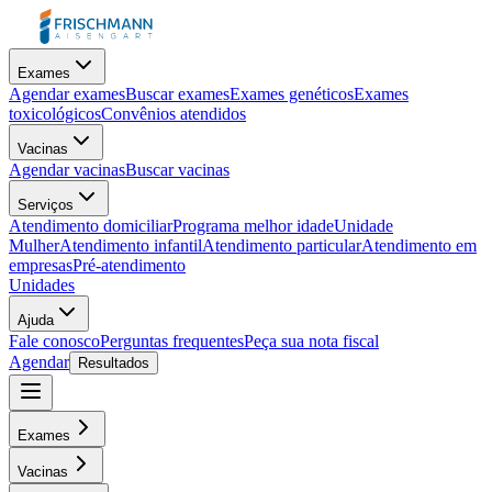
Exames
Agendar exames
Buscar exames
Exames genéticos
Exames
toxicológicos
Convênios atendidos
Vacinas
Agendar vacinas
Buscar vacinas
Serviços
Atendimento domiciliar
Programa melhor idade
Unidade
Mulher
Atendimento infantil
Atendimento particular
Atendimento em
empresas
Pré-atendimento
Unidades
Ajuda
Fale conosco
Perguntas frequentes
Peça sua nota fiscal
Agendar
Resultados
Exames
Vacinas