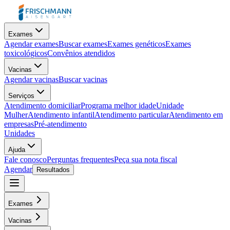
Exames
Agendar exames
Buscar exames
Exames genéticos
Exames
toxicológicos
Convênios atendidos
Vacinas
Agendar vacinas
Buscar vacinas
Serviços
Atendimento domiciliar
Programa melhor idade
Unidade
Mulher
Atendimento infantil
Atendimento particular
Atendimento em
empresas
Pré-atendimento
Unidades
Ajuda
Fale conosco
Perguntas frequentes
Peça sua nota fiscal
Agendar
Resultados
Exames
Vacinas