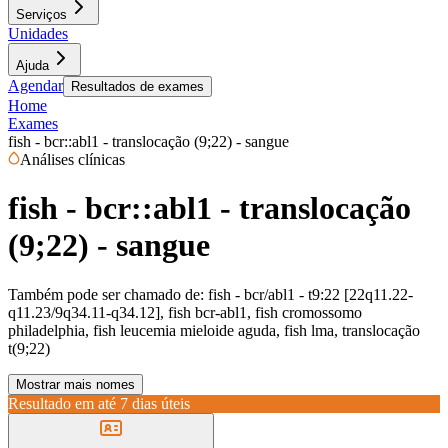
Serviços
Unidades
Ajuda
Agendar
Resultados de exames
Home
Exames
fish - bcr::abl1 - translocação (9;22) - sangue
Análises clínicas
fish - bcr::abl1 - translocação
(9;22) - sangue
Também pode ser chamado de:
fish - bcr/abl1 - t9:22 [22q11.22-
q11.23/9q34.11-q34.12], fish bcr-abl1, fish cromossomo
philadelphia, fish leucemia mieloide aguda, fish lma, translocação
t(9;22)
Mostrar mais nomes
Resultado em até
7 dias úteis