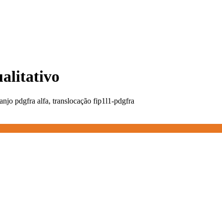
alitativo
ranjo pdgfra alfa, translocação fip1l1-pdgfra