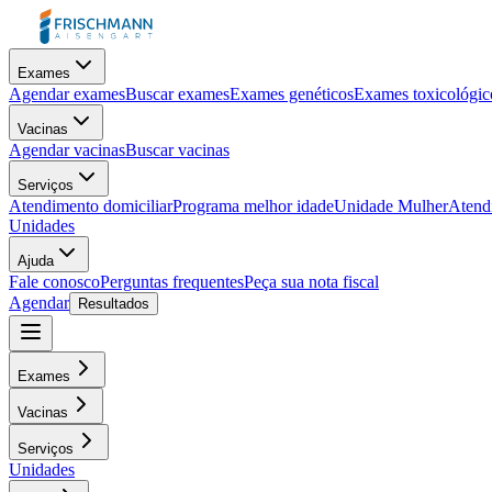
Exames
Agendar exames
Buscar exames
Exames genéticos
Exames toxicológic
Vacinas
Agendar vacinas
Buscar vacinas
Serviços
Atendimento domiciliar
Programa melhor idade
Unidade Mulher
Atendi
Unidades
Ajuda
Fale conosco
Perguntas frequentes
Peça sua nota fiscal
Agendar
Resultados
Exames
Vacinas
Serviços
Unidades