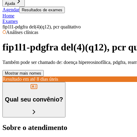
Ajuda
Agendar
Resultados de exames
Home
Exames
fip1l1-pdgfra del(4)(q12), pcr qualitativo
Análises clínicas
fip1l1-pdgfra del(4)(q12), pcr qu
Também pode ser chamado de:
doença hipereosinofílica, pdgfra, rear
Mostrar mais nomes
Resultado em até
8 dias úteis
Qual seu convênio?
Sobre o atendimento