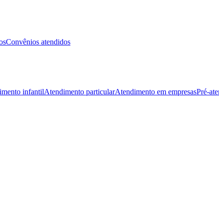
os
Convênios atendidos
mento infantil
Atendimento particular
Atendimento em empresas
Pré-at