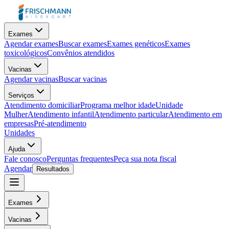
Exames
Agendar exames
Buscar exames
Exames genéticos
Exames
toxicológicos
Convênios atendidos
Vacinas
Agendar vacinas
Buscar vacinas
Serviços
Atendimento domiciliar
Programa melhor idade
Unidade
Mulher
Atendimento infantil
Atendimento particular
Atendimento em
empresas
Pré-atendimento
Unidades
Ajuda
Fale conosco
Perguntas frequentes
Peça sua nota fiscal
Agendar
Resultados
Exames
Vacinas