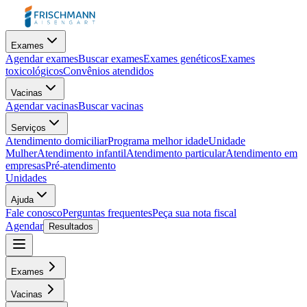
Exames
Agendar exames
Buscar exames
Exames genéticos
Exames
toxicológicos
Convênios atendidos
Vacinas
Agendar vacinas
Buscar vacinas
Serviços
Atendimento domiciliar
Programa melhor idade
Unidade
Mulher
Atendimento infantil
Atendimento particular
Atendimento em
empresas
Pré-atendimento
Unidades
Ajuda
Fale conosco
Perguntas frequentes
Peça sua nota fiscal
Agendar
Resultados
Exames
Vacinas