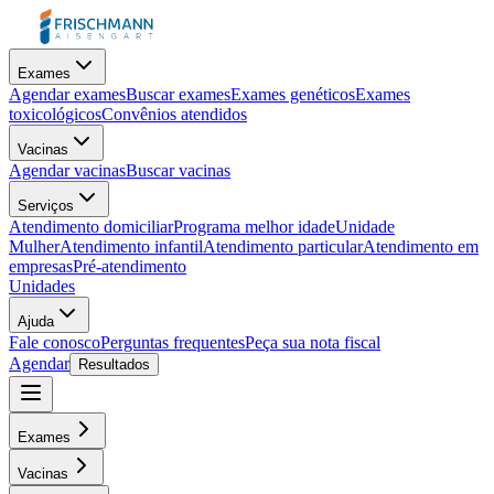
Exames
Agendar exames
Buscar exames
Exames genéticos
Exames
toxicológicos
Convênios atendidos
Vacinas
Agendar vacinas
Buscar vacinas
Serviços
Atendimento domiciliar
Programa melhor idade
Unidade
Mulher
Atendimento infantil
Atendimento particular
Atendimento em
empresas
Pré-atendimento
Unidades
Ajuda
Fale conosco
Perguntas frequentes
Peça sua nota fiscal
Agendar
Resultados
Exames
Vacinas