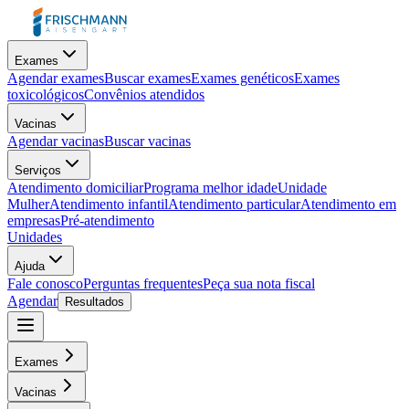
Exames
Agendar exames
Buscar exames
Exames genéticos
Exames
toxicológicos
Convênios atendidos
Vacinas
Agendar vacinas
Buscar vacinas
Serviços
Atendimento domiciliar
Programa melhor idade
Unidade
Mulher
Atendimento infantil
Atendimento particular
Atendimento em
empresas
Pré-atendimento
Unidades
Ajuda
Fale conosco
Perguntas frequentes
Peça sua nota fiscal
Agendar
Resultados
Exames
Vacinas