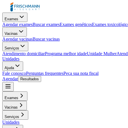
Exames
Agendar exames
Buscar exames
Exames genéticos
Exames toxicológic
Vacinas
Agendar vacinas
Buscar vacinas
Serviços
Atendimento domiciliar
Programa melhor idade
Unidade Mulher
Atendi
Unidades
Ajuda
Fale conosco
Perguntas frequentes
Peça sua nota fiscal
Agendar
Resultados
Exames
Vacinas
Serviços
Unidades