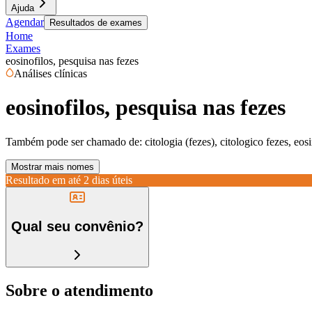
Ajuda
Agendar
Resultados de exames
Home
Exames
eosinofilos, pesquisa nas fezes
Análises clínicas
eosinofilos, pesquisa nas fezes
Também pode ser chamado de:
citologia (fezes), citologico fezes, eos
Mostrar mais nomes
Resultado em até
2 dias úteis
Qual seu convênio?
Sobre o atendimento