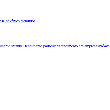
os
Convênios atendidos
mento infantil
Atendimento particular
Atendimento em empresas
Pré-at