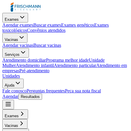
Exames
Agendar exames
Buscar exames
Exames genéticos
Exames
toxicológicos
Convênios atendidos
Vacinas
Agendar vacinas
Buscar vacinas
Serviços
Atendimento domiciliar
Programa melhor idade
Unidade
Mulher
Atendimento infantil
Atendimento particular
Atendimento em
empresas
Pré-atendimento
Unidades
Ajuda
Fale conosco
Perguntas frequentes
Peça sua nota fiscal
Agendar
Resultados
Exames
Vacinas