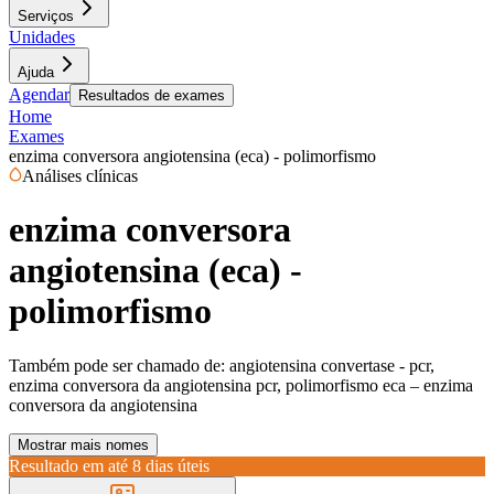
Serviços
Unidades
Ajuda
Agendar
Resultados de exames
Home
Exames
enzima conversora angiotensina (eca) - polimorfismo
Análises clínicas
enzima conversora
angiotensina (eca) -
polimorfismo
Também pode ser chamado de:
angiotensina convertase - pcr,
enzima conversora da angiotensina pcr, polimorfismo eca – enzima
conversora da angiotensina
Mostrar mais nomes
Resultado em até
8 dias úteis