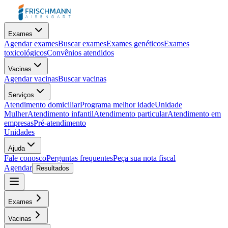
Exames
Agendar exames
Buscar exames
Exames genéticos
Exames
toxicológicos
Convênios atendidos
Vacinas
Agendar vacinas
Buscar vacinas
Serviços
Atendimento domiciliar
Programa melhor idade
Unidade
Mulher
Atendimento infantil
Atendimento particular
Atendimento em
empresas
Pré-atendimento
Unidades
Ajuda
Fale conosco
Perguntas frequentes
Peça sua nota fiscal
Agendar
Resultados
Exames
Vacinas