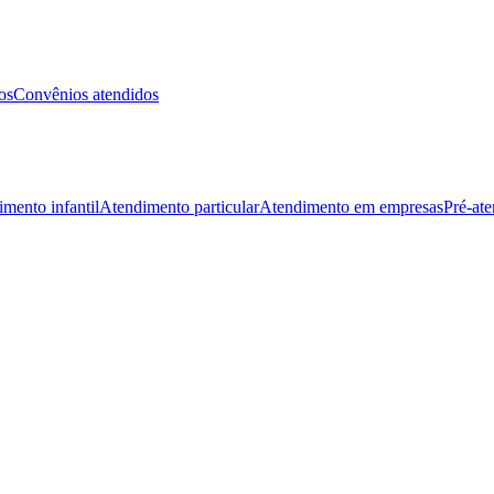
os
Convênios atendidos
mento infantil
Atendimento particular
Atendimento em empresas
Pré-at