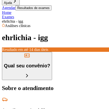
Ajuda
Agendar
Resultados de exames
Home
Exames
ehrlichia - igg
Análises clínicas
ehrlichia - igg
Resultado em até
14 dias úteis
Qual seu convênio?
Sobre o atendimento