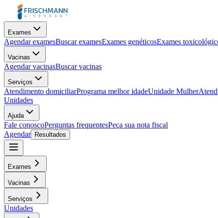
Exames
Agendar exames
Buscar exames
Exames genéticos
Exames toxicológic
Vacinas
Agendar vacinas
Buscar vacinas
Serviços
Atendimento domiciliar
Programa melhor idade
Unidade Mulher
Atendi
Unidades
Ajuda
Fale conosco
Perguntas frequentes
Peça sua nota fiscal
Agendar
Resultados
Exames
Vacinas
Serviços
Unidades