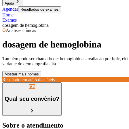
Ajuda
Agendar
Resultados de exames
Home
Exames
dosagem de hemoglobina
Análises clínicas
dosagem de hemoglobina
Também pode ser chamado de:
hemoglobinas-avaliacao por hplc, ele
variante de cromatografia alta
Mostrar mais nomes
Resultado em até
5 dias úteis
Qual seu convênio?
Sobre o atendimento