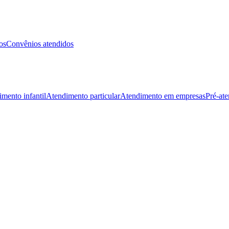
os
Convênios atendidos
mento infantil
Atendimento particular
Atendimento em empresas
Pré-at