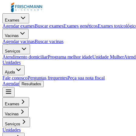
Exames
Agendar exames
Buscar exames
Exames genéticos
Exames toxicológic
Vacinas
Agendar vacinas
Buscar vacinas
Serviços
Atendimento domiciliar
Programa melhor idade
Unidade Mulher
Atendi
Unidades
Ajuda
Fale conosco
Perguntas frequentes
Peça sua nota fiscal
Agendar
Resultados
Exames
Vacinas
Serviços
Unidades