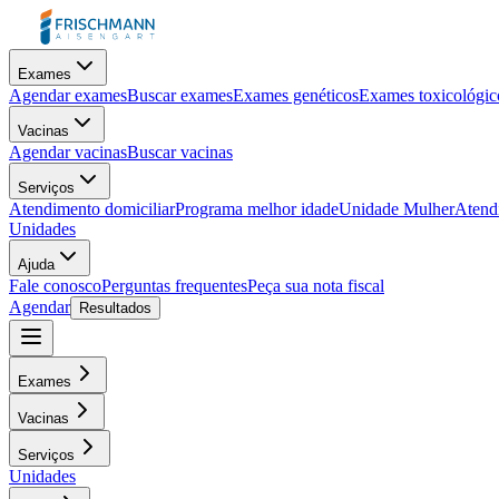
Exames
Agendar exames
Buscar exames
Exames genéticos
Exames toxicológic
Vacinas
Agendar vacinas
Buscar vacinas
Serviços
Atendimento domiciliar
Programa melhor idade
Unidade Mulher
Atendi
Unidades
Ajuda
Fale conosco
Perguntas frequentes
Peça sua nota fiscal
Agendar
Resultados
Exames
Vacinas
Serviços
Unidades