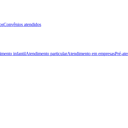
os
Convênios atendidos
mento infantil
Atendimento particular
Atendimento em empresas
Pré-at