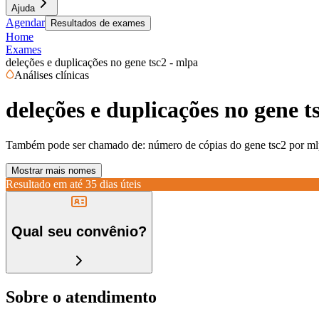
Ajuda
Agendar
Resultados de exames
Home
Exames
deleções e duplicações no gene tsc2 - mlpa
Análises clínicas
deleções e duplicações no gene t
Também pode ser chamado de:
número de cópias do gene tsc2 por mlp
Mostrar mais nomes
Resultado em até
35 dias úteis
Qual seu convênio?
Sobre o atendimento