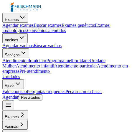
Exames
Agendar exames
Buscar exames
Exames genéticos
Exames
toxicológicos
Convênios atendidos
Vacinas
Agendar vacinas
Buscar vacinas
Serviços
Atendimento domiciliar
Programa melhor idade
Unidade
Mulher
Atendimento infantil
Atendimento particular
Atendimento em
empresas
Pré-atendimento
Unidades
Ajuda
Fale conosco
Perguntas frequentes
Peça sua nota fiscal
Agendar
Resultados
Exames
Vacinas