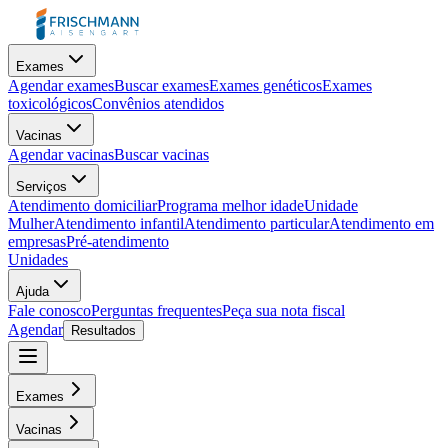
Exames
Agendar exames
Buscar exames
Exames genéticos
Exames
toxicológicos
Convênios atendidos
Vacinas
Agendar vacinas
Buscar vacinas
Serviços
Atendimento domiciliar
Programa melhor idade
Unidade
Mulher
Atendimento infantil
Atendimento particular
Atendimento em
empresas
Pré-atendimento
Unidades
Ajuda
Fale conosco
Perguntas frequentes
Peça sua nota fiscal
Agendar
Resultados
Exames
Vacinas