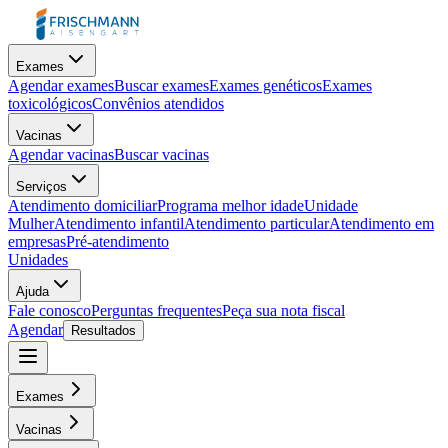
Exames
Agendar exames
Buscar exames
Exames genéticos
Exames
toxicológicos
Convênios atendidos
Vacinas
Agendar vacinas
Buscar vacinas
Serviços
Atendimento domiciliar
Programa melhor idade
Unidade
Mulher
Atendimento infantil
Atendimento particular
Atendimento em
empresas
Pré-atendimento
Unidades
Ajuda
Fale conosco
Perguntas frequentes
Peça sua nota fiscal
Agendar
Resultados
Exames
Vacinas