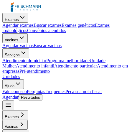
Exames
Agendar exames
Buscar exames
Exames genéticos
Exames
toxicológicos
Convênios atendidos
Vacinas
Agendar vacinas
Buscar vacinas
Serviços
Atendimento domiciliar
Programa melhor idade
Unidade
Mulher
Atendimento infantil
Atendimento particular
Atendimento em
empresas
Pré-atendimento
Unidades
Ajuda
Fale conosco
Perguntas frequentes
Peça sua nota fiscal
Agendar
Resultados
Exames
Vacinas