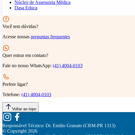
Núcleo de Assessoria Médica
Dasa Educa
Você tem dúvidas?
Acesse nossas
perguntas frequentes
Quer entrar em contato?
Fale no nosso WhatsApp:
(41) 4004-0103
Prefere ligar?
Telefone:
(41) 4004-0103
Voltar ao topo
Responsável Técnico:
Dr. Emilio Granato (CRM-PR 1313)
© Copyright
2026