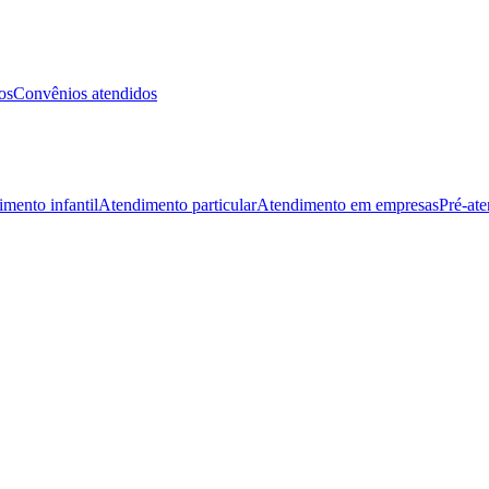
os
Convênios atendidos
mento infantil
Atendimento particular
Atendimento em empresas
Pré-at