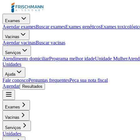
Exames
Agendar exames
Buscar exames
Exames genéticos
Exames toxicológic
Vacinas
Agendar vacinas
Buscar vacinas
Serviços
Atendimento domiciliar
Programa melhor idade
Unidade Mulher
Atendi
Unidades
Ajuda
Fale conosco
Perguntas frequentes
Peça sua nota fiscal
Agendar
Resultados
Exames
Vacinas
Serviços
Unidades