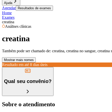
Ajuda
Agendar
Resultados de exames
Home
Exames
creatina
Análises clínicas
creatina
Também pode ser chamado de:
creatina, creatina no sangue, creatina 
Mostrar mais nomes
Resultado em até
8 dias úteis
Qual seu convênio?
Sobre o atendimento