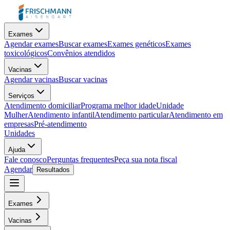
Exames
Agendar exames
Buscar exames
Exames genéticos
Exames
toxicológicos
Convênios atendidos
Vacinas
Agendar vacinas
Buscar vacinas
Serviços
Atendimento domiciliar
Programa melhor idade
Unidade
Mulher
Atendimento infantil
Atendimento particular
Atendimento em
empresas
Pré-atendimento
Unidades
Ajuda
Fale conosco
Perguntas frequentes
Peça sua nota fiscal
Agendar
Resultados
Exames
Vacinas